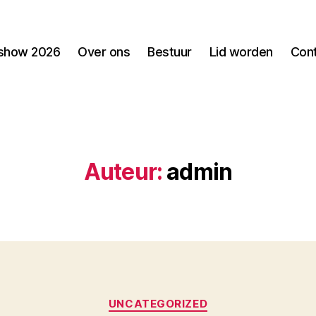
n show 2026
Over ons
Bestuur
Lid worden
Con
Auteur:
admin
Categorieën
UNCATEGORIZED